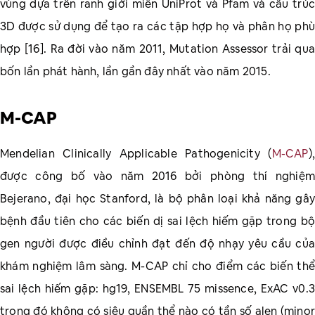
vùng dựa trên ranh giới miền UniProt và Pfam và cấu trúc
3D được sử dụng để tạo ra các tập hợp họ và phân họ phù
hợp [16]. Ra đời vào năm 2011, Mutation Assessor trải qua
bốn lần phát hành, lần gần đây nhất vào năm 2015.
M-CAP
Mendelian Clinically Applicable Pathogenicity (
M-CAP
),
được công bố vào năm 2016 bởi phòng thí nghiệm
Bejerano, đại học Stanford, là bộ phân loại khả năng gây
bệnh đầu tiên cho các biến dị sai lệch hiếm gặp trong bộ
gen người được điều chỉnh đạt đến độ nhạy yêu cầu của
khám nghiệm lâm sàng. M-CAP chỉ cho điểm các biến thể
sai lệch hiếm gặp: hg19, ENSEMBL 75 missence, ExAC v0.3
trong đó không có siêu quần thể nào có tần số alen (minor