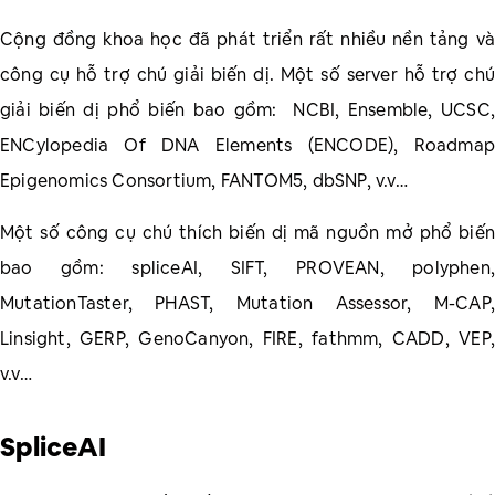
Cộng đồng khoa học đã phát triển rất nhiều nền tảng và
công cụ hỗ trợ chú giải biến dị. Một số server hỗ trợ chú
giải biến dị phổ biến bao gồm: NCBI, Ensemble, UCSC,
ENCylopedia Of DNA Elements (ENCODE), Roadmap
Epigenomics Consortium, FANTOM5, dbSNP, v.v…
Một số công cụ chú thích biến dị mã nguồn mở phổ biến
bao gồm: spliceAI, SIFT, PROVEAN, polyphen,
MutationTaster, PHAST, Mutation Assessor, M-CAP,
Linsight, GERP, GenoCanyon, FIRE, fathmm, CADD, VEP,
v.v…
SpliceAI