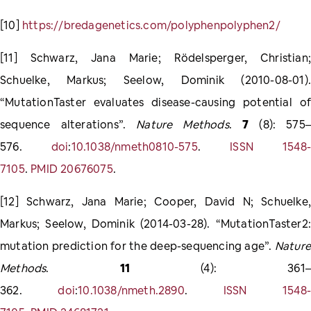
[10]
https://bredagenetics.com/polyphenpolyphen2/
[11] Schwarz, Jana Marie; Rödelsperger, Christian;
Schuelke, Markus; Seelow, Dominik (2010-08-01).
“MutationTaster evaluates disease-causing potential of
sequence alterations”.
Nature Methods
.
7
(8): 575–
576.
doi
:
10.1038/nmeth0810-575
.
ISSN
1548
7105
.
PMID
20676075
.
[12] Schwarz, Jana Marie; Cooper, David N; Schuelke,
Markus; Seelow, Dominik (2014-03-28). “MutationTaster2:
mutation prediction for the deep-sequencing age”.
Nature
Methods
.
11
(4): 361–
362.
doi
:
10.1038/nmeth.2890
.
ISSN
1548