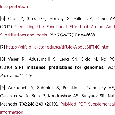
Interpretation
[6] Choi Y, Sims GE, Murphy S, Miller JR, Chan AP
(2012)
Predicting the Functional Effect of Amino Acid
Substitutions and Indels
.
PLoS ONE
7(10): e46688.
[7]
https://sift.bii.a-star.edu.sg/sift4g/AboutSIFT4G.html
[8] Vaser R, Adusumalli S, Leng SN, Sikic M, Ng PC
(2016)
SIFT missense predictions for genomes.
Nat
Protocols
11: 1-9.
[9] Adzhubei IA, Schmidt S, Peshkin L, Ramensky VE,
Gerasimova A, Bork P, Kondrashov AS, Sunyaev SR. Nat
Methods
7
(4):248-249 (2010).
PubMed
PDF
Supplementa
Information