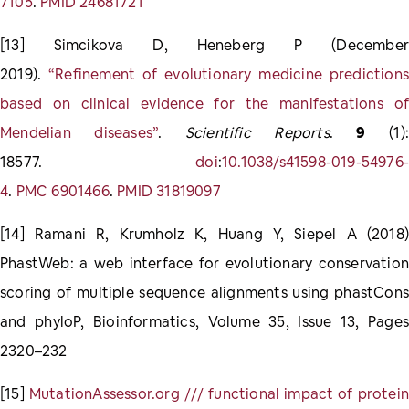
7105
.
PMID
24681721
[13] Simcikova D, Heneberg P (December
2019).
“Refinement of evolutionary medicine predictions
based on clinical evidence for the manifestations of
Mendelian diseases”
.
Scientific Reports
.
9
(1):
18577.
doi
:
10.1038/s41598-019-54976-
4
.
PMC
6901466
.
PMID
31819097
[14] Ramani R, Krumholz K, Huang Y, Siepel A (2018)
PhastWeb: a web interface for evolutionary conservation
scoring of multiple sequence alignments using phastCons
and phyloP, Bioinformatics, Volume 35, Issue 13, Pages
2320–232
[15]
MutationAssessor.org /// functional impact of protein