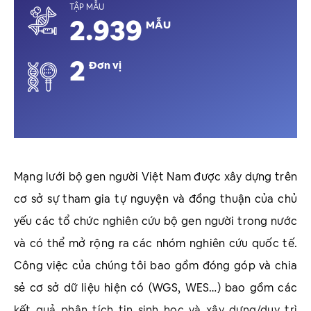
TẬP MẪU
3.392
MẪU
4
Đơn vị
Mạng lưới bộ gen người Việt Nam được xây dựng trên
cơ sở sự tham gia tự nguyện và đồng thuận của chủ
yếu các tổ chức nghiên cứu bộ gen người trong nước
và có thể mở rộng ra các nhóm nghiên cứu quốc tế.
Công việc của chúng tôi bao gồm đóng góp và chia
sẻ cơ sở dữ liệu hiện có (WGS, WES…) bao gồm các
kết quả phân tích tin sinh học và xây dựng/duy trì